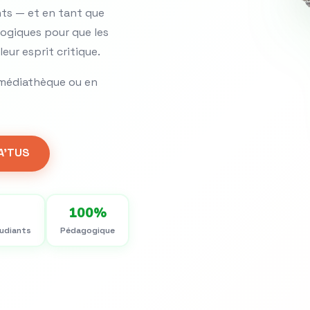
nts — et en tant que
ogiques pour que les
ur esprit critique.
en médiathèque ou en
IA'TUS
100%
tudiants
Pédagogique